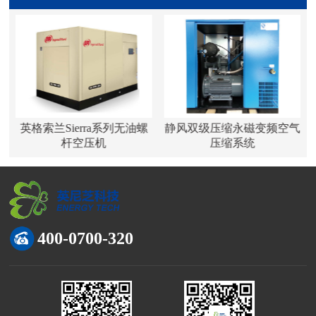
系
英格索兰Sierra系列无油螺
静风双级压缩永磁变频空气
杆空压机
压缩系统
400-0700-320