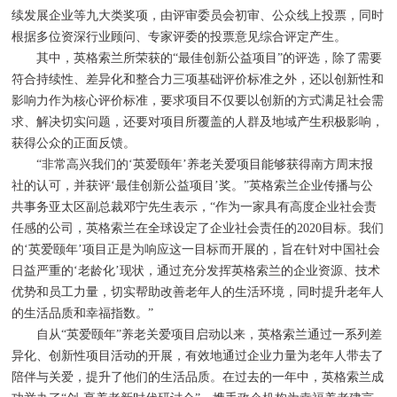
续发展企业等九大类奖项，由评审委员会初审、公众线上投票，同时
根据多位资深行业顾问、专家评委的投票意见综合评定产生。
其中，英格索兰所荣获的“最佳创新公益项目”的评选，除了需要
符合持续性、差异化和整合力三项基础评价标准之外，还以创新性和
影响力作为核心评价标准，要求项目不仅要以创新的方式满足社会需
求、解决切实问题，还要对项目所覆盖的人群及地域产生积极影响，
获得公众的正面反馈。
“非常高兴我们的‘英爱颐年’养老关爱项目能够获得南方周末报
社的认可，并获评‘最佳创新公益项目’奖。”英格索兰企业传播与公
共事务亚太区副总裁邓宁先生表示，“作为一家具有高度企业社会责
任感的公司，英格索兰在全球设定了企业社会责任的2020目标。我们
的‘英爱颐年’项目正是为响应这一目标而开展的，旨在针对中国社会
日益严重的‘老龄化’现状，通过充分发挥英格索兰的企业资源、技术
优势和员工力量，切实帮助改善老年人的生活环境，同时提升老年人
的生活品质和幸福指数。”
自从“英爱颐年”养老关爱项目启动以来，英格索兰通过一系列差
异化、创新性项目活动的开展，有效地通过企业力量为老年人带去了
陪伴与关爱，提升了他们的生活品质。在过去的一年中，英格索兰成