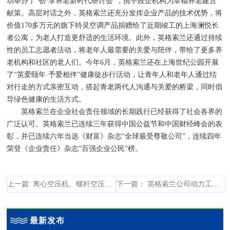
功举办了“创·享养老新时代研讨会”，携手政企机构为幸福养老建言
献策。高层对话之外，英格索兰还充分发挥企业产品的技术优势，将
价值170多万元的旗下特灵空调产品捐赠给了近期竣工的上海澜悦长
者公寓，为老人打造更舒适的生活环境。此外，英格索兰还通过持续
性的员工志愿者活动，将老年人最需要的关爱与陪伴，带给了更多养
老机构和社区的老人们。今年6月，英格索兰还在上海世纪公园开展
了“英爱颐年·予爱相伴”健康徒步行活动，让青年人和老年人通过结
对行走的方式亲密互动，搭起青老两代人沟通与关爱的桥梁，同时倡
导绿色健康的生活方式。
英格索兰在企业社会责任领域的长期践行已经获得了社会各界的
广泛认可。英格索兰已连续三年获得中国公益节和中国财经峰会的表
彰，并已连续六年当选《财富》杂志“全球最受尊敬公司”，连续四年
荣登《企业责任》杂志“百强企业公民”榜。
上一篇: 离心空压机、螺杆空压机和活塞空压机的优缺点
下一篇： 英格索兰公司动力工具正式入驻阿里巴巴工业品品牌站
最新发布