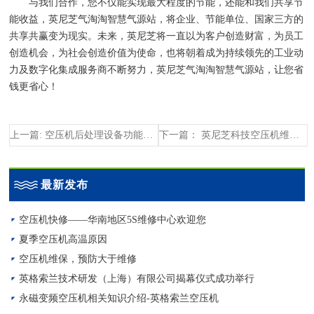
与我们合作，您不仅能实现最大程度的节能，还能和我们共享节
能收益，英尼芝气淘淘智慧气源站，将企业、节能单位、国家三方的
共享共赢变为现实。未来，英尼芝将一直以为客户创造财富，为员工
创造机会，为社会创造价值为使命，也将朝着成为持续领先的工业动
力及数字化集成服务商不断努力，英尼芝气淘淘智慧气源站，让您省
钱更省心！
上一篇: 空压机后处理设备功能介绍_英格索兰
下一篇： 英尼芝科技空压机维修保养——帮您打造高效节能空压站
最新发布
空压机快修——华南地区5S维修中心欢迎您
夏季空压机高温原因
空压机维保，预防大于维修
英格索兰技术研发（上海）有限公司揭幕仪式成功举行
永磁变频空压机相关知识介绍-英格索兰空压机