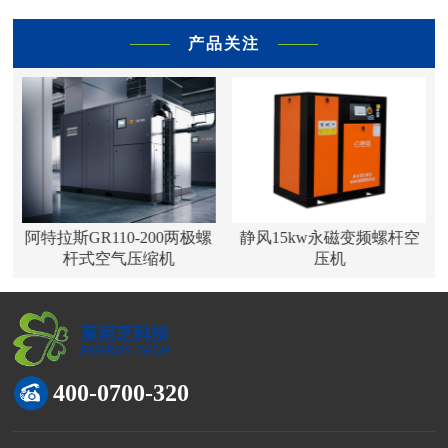
产品关注
阿特拉斯GR110-200两极螺
静风15kw永磁变频螺杆空
杆式空气压缩机
压机
400-0700-320