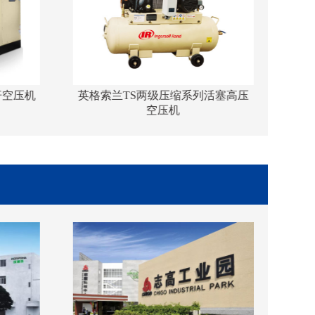
英格索兰空压机新品RM55-160i
英格索兰螺杆空压