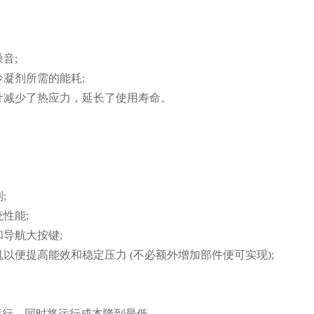
音;
冷凝剂所需的能耗;
设计减少了热应力，延长了使用寿命。
;
性能;
和导航大按键;
机以便提高能效和稳定压力 (不必额外增加部件便可实现);
运行，同时将运行成本降到最低。