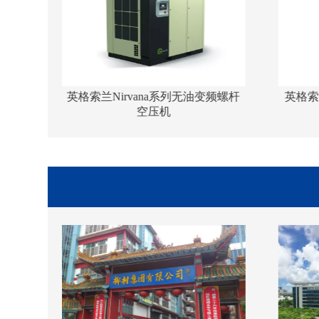
英格索兰微油螺杆式空压机4-11kw
英格索兰Sierr
SmallUP系列