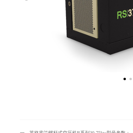
一、英格索兰螺杆式空压机R系列30-75kw型号参数：