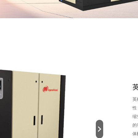
英
英
性
缩
的
体