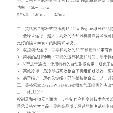
一、英格索兰螺杆式空压机15-22kw Pegasus系列型号
功率：15kw--22kw
排气量：1.61m³/min--3.7m³/min
二、英格索兰螺杆式空压机15-22kw Pegasus系列产品
1、低噪音运行：超大，高效的冷却风机将噪音等级可
更好的隔音而设计的间隔式系统。
2、双控模式运行：可靠和高效的加/卸载控制和带有
3、简易的故障诊断：可视的运行状态和时间，易于操
4、V型皮带连接：使用特有的自动张紧皮带，避免了
5、高效冷却：后冷却器高效整合了机组预过滤器，更
6、易于维护：所有关键维护部件都被整合在一起，并
三、英格索兰15-22KW Pegasus变频空气压缩机的杰
1、一体式设计
控制器和变频器合而为一，控制程序和变频技术完美
秉承英格索兰产品一贯的高品质，经过严格测试的变