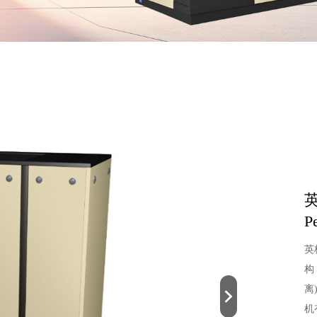
英
P
英
构
离
机