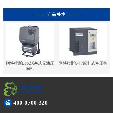
产品关注
空
阿特拉斯LFX活塞式无油压
阿特拉斯G4-7螺杆式空压机
缩机
400-0700-320