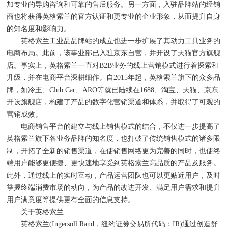
加专业的导购咨询和可靠的售后服务。另一方面，入驻品牌站的经销
商也将获得英格索兰的官方认证和更专业的企业形象，从而提升自身
的知名度和影响力。
英格索兰工业品品牌站的成立也进一步扩展了其动力工具业务的
电商布局。此前，该事业部已入驻京东自营，并开设了天猫官方旗舰
店。事实上，英格索兰一直对B2B业务的线上营销模式进行着探索和
升级，并在电商平台深耕细作。自2015年起，英格索兰旗下的众多品
牌，如冷王、Club Car、ARO等就已陆续在1688、淘宝、天猫、京东
开设旗舰店，构建了产品的数字化营销渠道和体系，并取得了可观的
营销成效。
电商销售平台的建立与线上销售模式的结合，不仅进一步提高了
英格索兰旗下各业务品牌的知名度，也打破了传统销售模式的诸多限
制，开拓了全新的销售渠道，在使销售网络更为完善的同时，也使终
端用户能够更便捷、更快速地享受到英格索兰高品质的产品及服务。
此外，通过线上的实时互动，产品运营团队也可以更贴近用户，及时
掌握终端消费市场的动向，为产品的改进开发、满足用户需求和提升
用户满意度等提供更有全面的信息支持。
关于英格索兰
英格索兰(Ingersoll Rand，纽约证券交易所代码：IR)通过创造舒