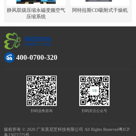
压
静风双级压缩永磁变频空气
阿特拉斯CD吸附式干燥机
压缩系统
400-0700-320
扫码业务咨询
扫码关注公众号
版权所有 © 2020 广东英尼芝科技有限公司 All Rights Reserved
粤ICP
备15071725号