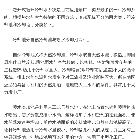
敞开式循环冷却水系统是目前应用最广、类型最多的一种冷却系
统。根据热水与空气接触的不同方式，冷却系统可分为两大类，即冷
却池和冷却塔，分类如下。
冷却池分自然冷却池与喷水冷却池两种。
自然冷却池又称天然冷却池。冷却水取自天然水池，换热后排回
原水体自然冷却;藉池面水与空气接触，以接触、辐射和蒸发传热的
过程散热;适用于冷却水量大、冷却幅宽(即冷却前后温差)不大的循环
系统。排出水的水温和水质变化对工农业及渔业影响不大。所在地区
还必须具备可利用的天然湖泊、洼地或人工水库的条件。其常用于火
力发电厂。
喷水冷却池是利用人工或天然水池，在池上布置水管和喷嘴将热
水喷出，使水分散成细小水滴。这样增加了水和空气的接触面积，使
水的蒸发速率增加，单位水池面积的冷却效率比自然冷却池提高了。
该种冷却池适用于冷却水量较小、冷却幅宽不大的系统，并且须有足
够开阔场地、洼地或池塘可以利用的地方，常用于小型化工厂。