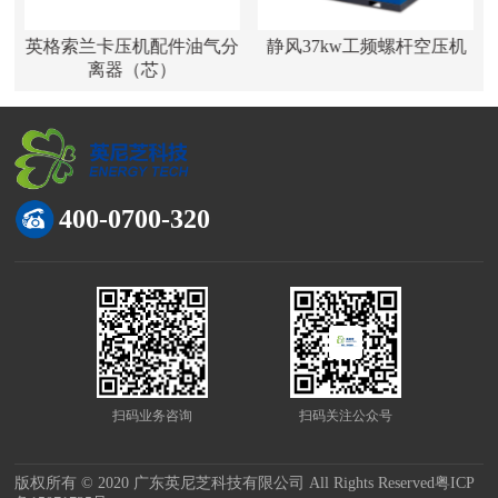
空
英格索兰卡压机配件油气分
静风37kw工频螺杆空压机
离器（芯）
400-0700-320
扫码业务咨询
扫码关注公众号
版权所有 © 2020 广东英尼芝科技有限公司 All Rights Reserved
粤ICP