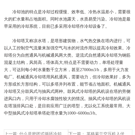
冷却池的特点是冷却过程缓慢、效率低、冷热水温差小，需要很
大的贮水量和占地面积。同时水池露天，水质易受污染。冷却池是最
早采用的冷却系统，目前已多采用冷却塔作冷却设备了。
冷却塔又称凉水塔，是塔形建筑物，水气热交换在塔内进行，可
以人工控制空气流量来加强空气与水的对流作用以提高冷却效果。冷
却塔分为自然通风与机械通风两大类。逆流式自然通风冷却塔为钢筋
混凝土结构，风筒高，塔体高大;特点是不需要动力，单塔处理量
大，可达到每小时水量数千立方米，甚至27000m3/h，多用于火力发
电厂。机械通风冷却塔用风机通风，需要动力，但冷却效果好，多为
方形或长方形结构，可以多塔并列布置，能节省占地面积。机械通风
冷却塔又分鼓风式与抽风式两种。鼓风式冷却塔的风机设在塔的旁侧
进风口内，只用于冷却水腐蚀性较大的情况。抽风式冷却塔的风机设
在塔顶排风口处，是目前应用广泛的塔型，尤以化工系统最常用。大
中型抽风式冷却塔单塔处理水量为1000~6000m3/h。
上一篇: 什么是密闭式循环冷却水系统和敞开式循环冷却水系统?
下一篇： 英格索兰空压机入伏降温指南