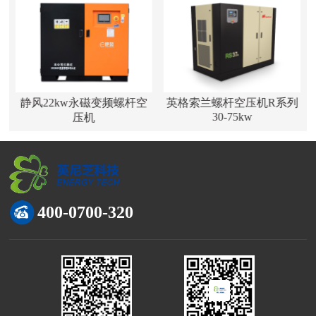
静风22kw永磁变频螺杆空
英格索兰螺杆空压机R系列
30-75kw
压机
400-0700-320