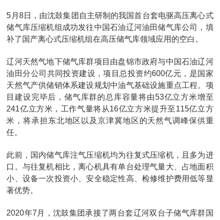
5月8日，由沈鼓集团自主研制的我国首台套电驱高压离心式
储气库压缩机组成功发往中国石油辽河油田储气库公司，填
补了国产离心式压缩机组在高压储气库领域应用的空白。
辽河天然气地下储气库群项目由盘锦市政府与中国石油辽河
油田分公司共同投资建设，项目总投资约600亿元，是国家
天然气产供储销体系建设规划中油气基础设施重点工程。项
目建设完毕后，储气库群的总库容量将由53亿立方米增至
241亿立方米，工作气量将从16亿立方米提升至115亿立方
米，将承担东北地区以及京津冀地区的天然气调峰保供重
任。
此前，国内储气库注气压缩机均为往复式压缩机，且多为进
口。与往复机相比，离心机具有单台处理气量大、占地面积
小、设备一次投资小、安全稳定性高、检修维护费用低等显
著优势。
2020年7月，沈鼓集团承接了两台套辽河双台子储气库群国